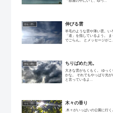
「部屋の中にいて、ゆっ...
伸びる雲
そら（空）
羊毛のような雲や薄い雲。い
「道」を指しているよう。 ま
でごらん。 とメッセージがこ..
ちりばめた光。
そら（空）
大きな雲がもくもく。 ゆっく
かな。 それでもやっぱり光
と言っているよ...
木々の香り
そら（空）
.木々がいっぱいの公園に行く