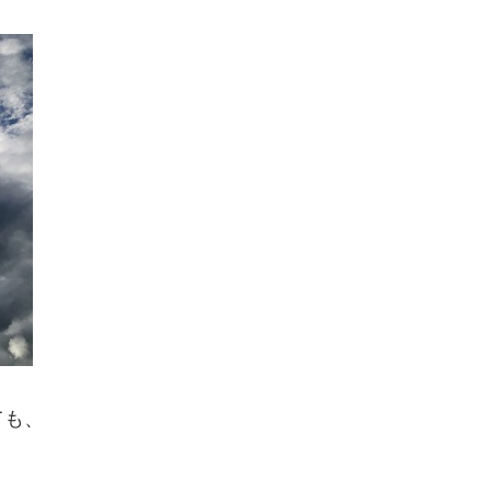
ても、
う。