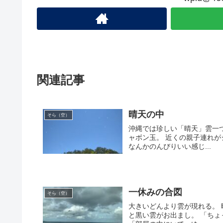
関連記事
晴天の中
そら（空）
沖縄では珍しい「晴天」雲一
ャボン玉。 近くの親子連れ
なんかのんびりいい感じ...
一休みの合図
そら（空）
大きいどんより雲が現れる。
と黒い雲がお出まし。 「ち