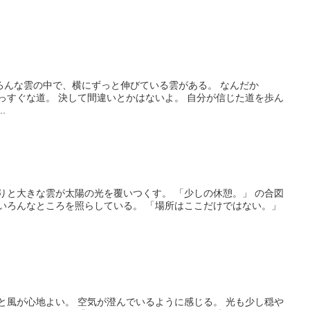
ろんな雲の中で、横にずっと伸びている雲がある。 なんだか
っすぐな道。 決して間違いとかはないよ。 自分が信じた道を歩ん
.
りと大きな雲が太陽の光を覆いつくす。 「少しの休憩。」 の合図
がいろんなところを照らしている。 「場所はここだけではない。」
と風が心地よい。 空気が澄んでいるように感じる。 光も少し穏や