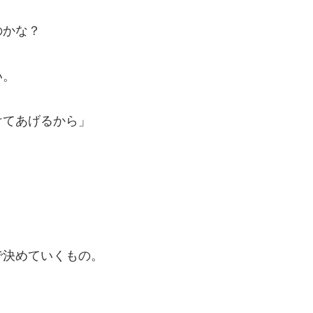
のかな？
い。
けてあげるから」
で決めていくもの。