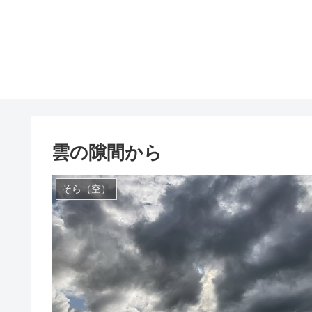
雲の隙間から
そら（空）