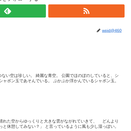
wpid@460
つない空は珍しい。 綺麗な青空。 公園でほのぼのしていると、シ
がシャボン玉であそんでいる。 ぷかぷか浮かんでいるシャボン玉。
 晴れた空からゆっくりと大きな雲がながれていきて、 どんより
ょっと休憩してみない？」 と言っているように風も少し湿っぽい。