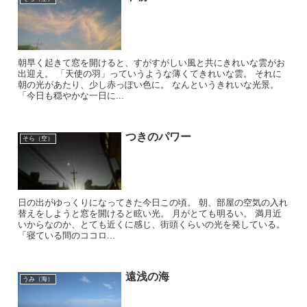
朝早く起きて窓を開けると、すがすがしい風と共にきれいな雲がお
出迎え。 「天使の羽」っていうような薄くてきれいな雲。 それに
朝の光があたり、少し赤っぽい色に。 なんというきれいな光景。
「今日も穏やかな一日に...
つきのパワー
そら（空）
日の出がゆっくりになってきた今日この頃。 朝、部屋の空気の入れ
替えをしようと窓を開けると眩い光。 月がとても明るい。 満月近
いからなのか、とても近くに感じ、街頭くらいの光を発している。
「寝ている間のココロ...
遠浅の海
うみ（海）