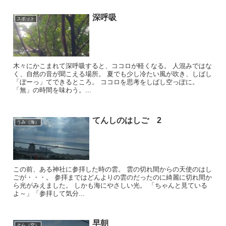
深呼吸
スポット
木々にかこまれて深呼吸すると、ココロが軽くなる。 人混みではな
く、自然の音が聞こえる場所。 夏でも少し冷たい風が吹き、しばし
「ぼーっ」てできるところ。 ココロを思考をしばし空っぽに。
「無」の時間を味わう。...
てんしのはしご 2
うみ（海）
この前、ある神社に参拝した時の雲。 雲の切れ間からの天使のはし
ごが・・・。 参拝まではどんよりの雲のだったのに綺麗に切れ間か
ら光がみえました。 しかも海にやさしい光。 「ちゃんと見ている
よ～」「参拝して気分...
早朝
そら（空）