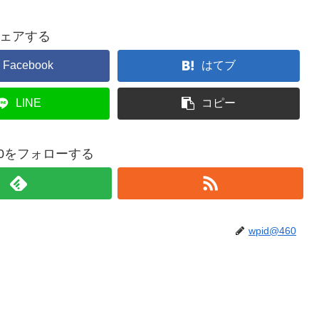
ェアする
Facebook
はてブ
LINE
コピー
460をフォローする
wpid@460