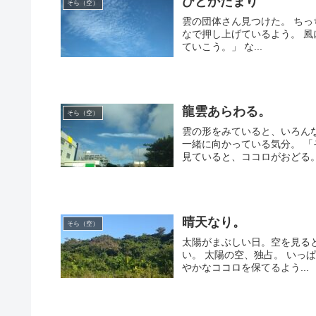
ひとかたまり
そら（空）
雲の団体さん見つけた。 ちっ
なで押し上げているよう。 
ていこう。」 な...
龍雲あらわる。
そら（空）
雲の形をみていると、いろん
一緒に向かっている気分。 
見ていると、ココロがおどる。 .
晴天なり。
そら（空）
太陽がまぶしい日。空を見る
い。 太陽の空、独占。 いっ
やかなココロを保てるよう...