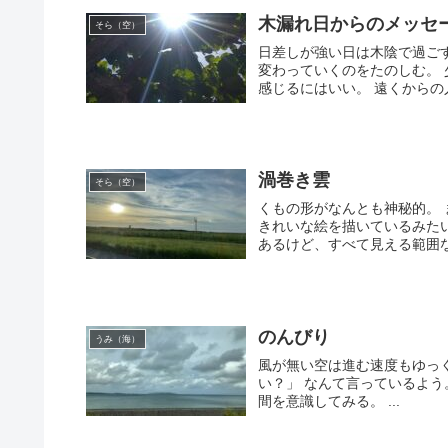
木漏れ日からのメッセ
そら（空）
日差しが強い日は木陰で過ご
変わっていくのをたのしむ。
感じるにはいい。 遠くからの人
渦巻き雲
そら（空）
くもの形がなんとも神秘的。
きれいな絵を描いているみた
あるけど、すべて見える範囲なん
のんびり
うみ（海）
風が無い空は進む速度もゆっく
い？」 なんて言っているよう
間を意識してみる。 ...