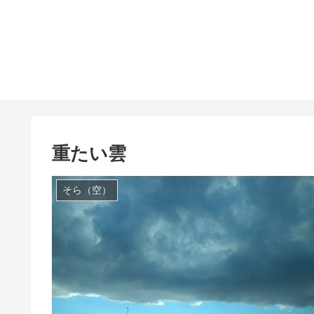
重たい雲
そら（空）