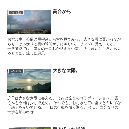
高台から
そら（空）
お散歩中、公園の展望台から空を見てみる。 大きな雲に覆われなが
らも、ぽっかりと雲の隙間がまた美しい。 リングに見えてくる。
一般道路では、ほんの一部しか見えない雲。 少し高いところから見
るとまた、違った風景...
大きな太陽。
うみ（海）
夕日は大きな太陽に会える。 うみと空とのコラボレーション。 雲
さんも今日は少し控えめ。 それでも、おおきな空に堂々とキレイな
「絵」をかいている。 一日の行動を振り返る。 今日、自分なりの
一歩を踏み出せ...