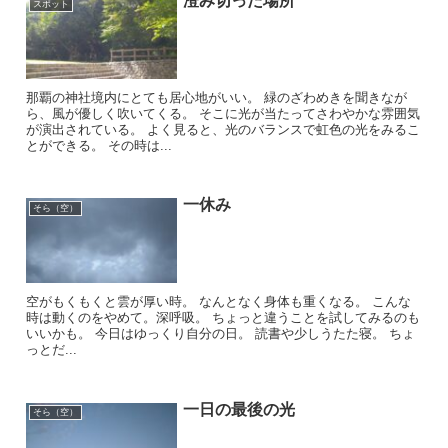
澄み切った場所
スポット
那覇の神社境内にとても居心地がいい。 緑のざわめきを聞きなが
ら、風が優しく吹いてくる。 そこに光が当たってさわやかな雰囲気
が演出されている。 よく見ると、光のバランスで虹色の光をみるこ
とができる。 その時は...
一休み
そら（空）
空がもくもくと雲が厚い時。 なんとなく身体も重くなる。 こんな
時は動くのをやめて。深呼吸。 ちょっと違うことを試してみるのも
いいかも。 今日はゆっくり自分の日。 読書や少しうたた寝。 ちょ
っとだ...
一日の最後の光
そら（空）