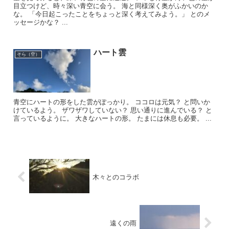
目立つけど、時々深い青空に会う。 海と同様深く奥がふかいのか
な。 「今日起こったことをちょっと深く考えてみよう。」 とのメ
ッセージかな？ ...
ハート雲
そら（空）
青空にハートの形をした雲がぽっかり。 ココロは元気？ と問いか
けているよう。 ザワザワしていない？ 思い通りに進んでいる？ と
言っているように。 大きなハートの形。 たまには休息も必要。 ...
木々とのコラボ
遠くの雨