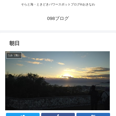
そらと海・ときどきパワースポットブログinおきなわ
098ブログ
朝日
うみ（海）