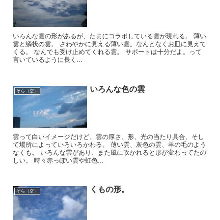
いろんな雲の形があるが、たまにコラボしている雲が現れる。 薄い
雲と鱗状の雲。 さわやかに見える薄い雲。なんとなくお皿に見えて
くる。 なんでも受け止めてくれる雲。 サポートは十分だよ。って
言いているように長く...
いろんな色の雲
そら（空）
雲って白いイメージだけど、雲の厚さ、形、光の当たり具合、そし
て場所によっていろいろかわる。 薄い雲、灰色の雲、羊の毛のよう
なくも。 いろんな雲があり、また風に吹かれると形が変わってたの
しい。 時々赤っぽい雲や虹色...
くもの形。
そら（空）