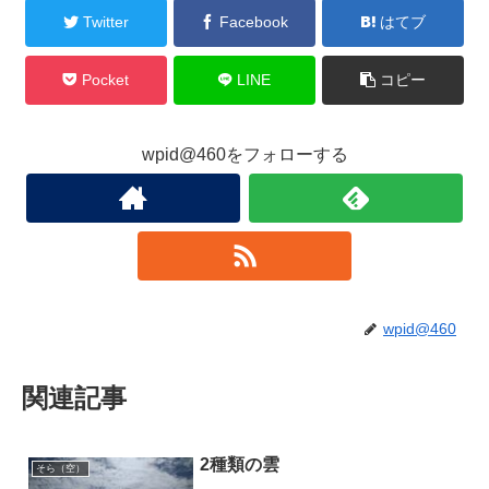
Twitter
Facebook
はてブ
Pocket
LINE
コピー
wpid@460をフォローする
wpid@460
関連記事
2種類の雲
そら（空）