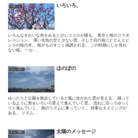
いろいろ。
スポット
いろんなきれいな色をみると少しココロが踊る。 青空と桜のコラボ
レーション。 薄い水色の空と少ない雲。そして目の前にどどんとピ
ンクの桜の木。 桜がものすごく強調される。 この時期にしか見れ
ない桜。 一か...
ほのぼの
そら（空）
ゆったりと公園を散歩していると風に吹かれた雲が見える。 踊って
いるように形をいろいろ変えて進んでいく雲。 流れに沿ってゆっく
りと進んでいく。 風のリズムに乗っていく。 何事もタイミングが
ある。 リズム...
太陽のメッセージ
そら（空）