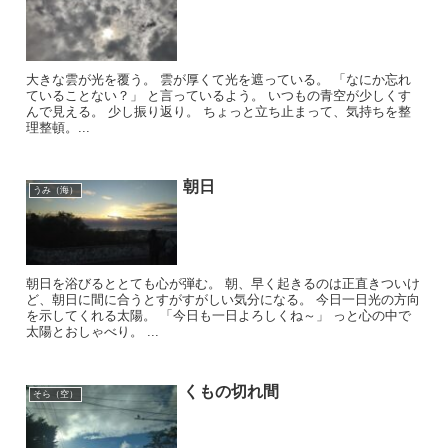
大きな雲が光を覆う。 雲が厚くて光を遮っている。 「なにか忘れ
ていることない？」 と言っているよう。 いつもの青空が少しくす
んで見える。 少し振り返り。 ちょっと立ち止まって、気持ちを整
理整頓。...
朝日
うみ（海）
朝日を浴びるととても心が弾む。 朝、早く起きるのは正直きついけ
ど、朝日に間に合うとすがすがしい気分になる。 今日一日光の方向
を示してくれる太陽。 「今日も一日よろしくね～」 っと心の中で
太陽とおしゃべり。 ...
くもの切れ間
そら（空）