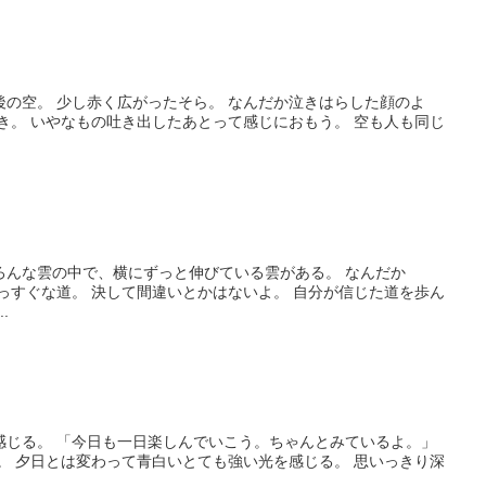
の空。 少し赤く広がったそら。 なんだか泣きはらした顔のよ
き。 いやなもの吐き出したあとって感じにおもう。 空も人も同じ
ろんな雲の中で、横にずっと伸びている雲がある。 なんだか
っすぐな道。 決して間違いとかはないよ。 自分が信じた道を歩ん
.
感じる。 「今日も一日楽しんでいこう。ちゃんとみているよ。」
。 夕日とは変わって青白いとても強い光を感じる。 思いっきり深