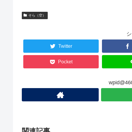
そら（空）
シ
Twitter
Pocket
wpid@
関連記事