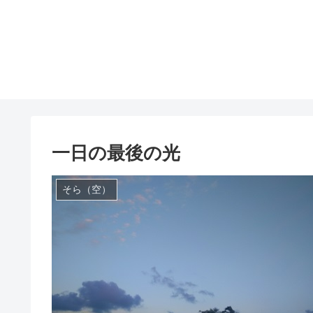
一日の最後の光
そら（空）