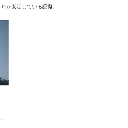
コロが安定している証拠。
ら。