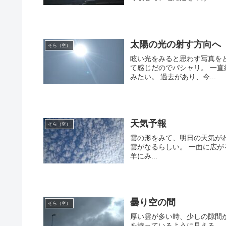
太陽の光の射す方向へ
そら（空）
眩い光をみると思わす写真を
て感じだのでパシャリ。 一直
みたい。 過去があり、今...
天気予報
そら（空）
雲の形をみて、明日の天気がわ
雲がなるらしい。 一面に広が
羊にみ...
曇り空の間
そら（空）
厚い雲が多い時、少しの隙間
を持っているように見える。