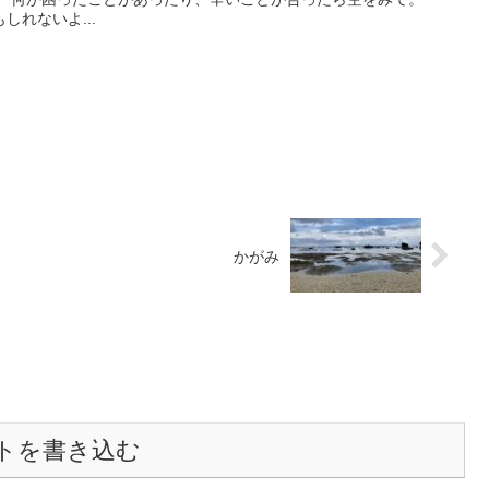
れないよ...
かがみ
トを書き込む