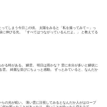
とってしまう今日この頃。 太陽をみると「私を撮ってみて～」っ
線に伸びる光。 「すべてはつながっているんだよ。」 と教えてる
かる時がある。 鱗雲。 明日は雨かな？ 雲に水分が多いと鱗状に
る雲。 綺麗な並びにちょっと感動。 ずっとみていると、なんだか
からの光が眩い。 薄い雲に注視してみるとなんだか人がはロープ
 「何か困ったことがあったり、辛いことが合ったら空をみて。