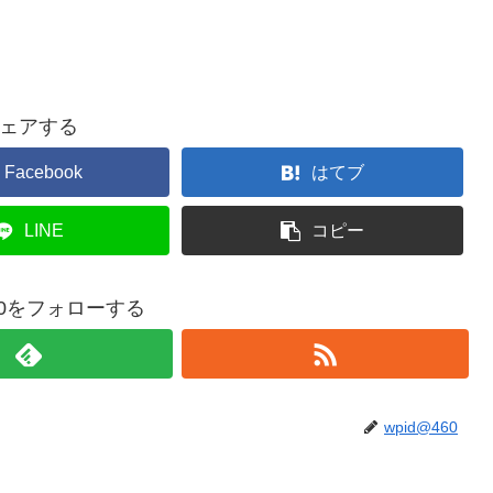
ェアする
Facebook
はてブ
LINE
コピー
460をフォローする
wpid@460