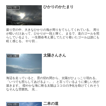
ひかりのかたまり
そら（空）
曇り空の中、大きなひかりの塊が周りをてらしてくれている。 周り
が暗いだけあって、ひかりが一段と輝く。 まるで、道のゴールを照
らしているよう。 一生懸命考え通してたどり着いたゴールは誰にも
眩く感じる。 やり切...
太陽さんさん
うみ（海）
海辺を走っていると、雲の切れ間から、太陽がひょっこり現れる。
「いつでも照らしてあげるよ～。」 と言っているように優しい光が
届きます。 穏やかな海に映る太陽はココロの浄化を助けてくれそう
なそんな雰囲気。 光...
二本の道
そら（空）