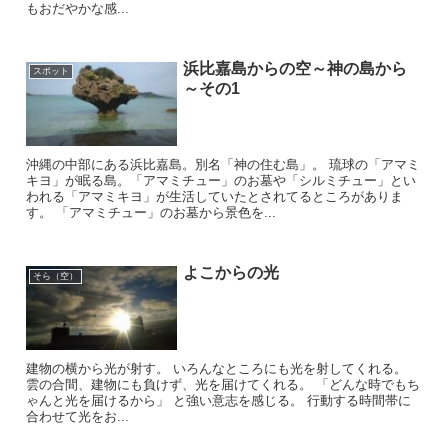
もおだやかな感...
浜比嘉島からの空～神の島から
スポット
～その1
沖縄の中部にある浜比嘉島。別名「神の住む島」。 琉球の「アマミ
キヨ」が眠る島。「アマミチュー」のお墓や「シルミチュー」とい
われる「アマミキヨ」が生活していたとされてるところがありま
す。 「アマミチュー」のお墓から景色を...
よこからの光
そら（空）
建物の横から光が射す。 いろんなところにも光を射してくれる。
雲の合間、建物にも負けず、光を届けてくれる。 「どんな時でもち
ゃんと光を届けるから」 と強い意志を感じる。 行動する時間帯に
合わせて光をお...