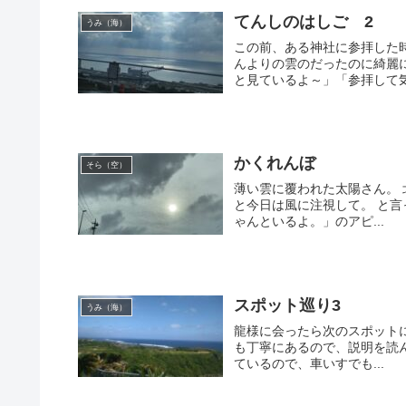
てんしのはしご 2
うみ（海）
この前、ある神社に参拝した
んよりの雲のだったのに綺麗
と見ているよ～」「参拝して気分
かくれんぼ
そら（空）
薄い雲に覆われた太陽さん。 
と今日は風に注視して。 と
ゃんといるよ。」のアピ...
スポット巡り3
うみ（海）
龍様に会ったら次のスポットに
も丁寧にあるので、説明を読
ているので、車いすでも...