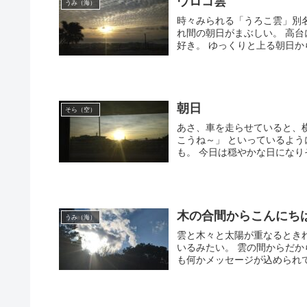
ウロコ雲
うみ（海）
時々みられる「うろこ雲」別
れ間の朝日がまぶしい。 高
好き。 ゆっくりと上る朝日から
朝日
そら（空）
あさ、車を走らせていると、
こうね～」 といっているよう
も。 今日は穏やかな日になりそ
木の合間からこんにち
うみ（海）
雲と木々と太陽が重なるとき
いるみたい。 雲の間からだ
も何かメッセージが込められてい