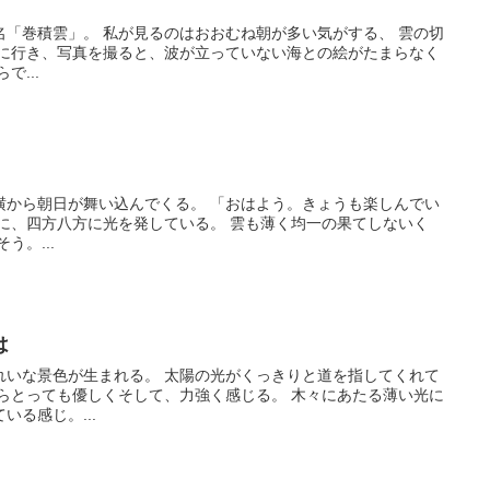
名「巻積雲」。 私が見るのはおおむね朝が多い気がする、 雲の切
台に行き、写真を撮ると、波が立っていない海との絵がたまらなく
で...
横から朝日が舞い込んでくる。 「おはよう。きょうも楽しんでい
に、四方八方に光を発している。 雲も薄く均一の果てしないく
う。...
は
れいな景色が生まれる。 太陽の光がくっきりと道を指してくれて
からとっても優しくそして、力強く感じる。 木々にあたる薄い光に
る感じ。...