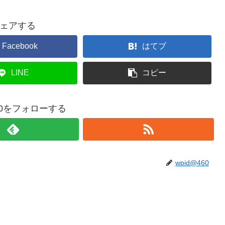
ェアする
Facebook
はてブ
LINE
コピー
460をフォローする
wpid@460