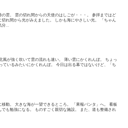
時の雲。 雲の切れ間からの天使のはしごが・・・。 参拝まではど
に切れ間から光がみえました。 しかも海にやさしい光。 「ちゃん
...
北風が強く吹いて雲の流れも速い。 薄い雲にかくれんぼ。 ちょっ
言っているみたいにかくれんぼ。 今日は出る幕ではないけど、「ち
移動。 大きな海が一望できるところ。 「果報バンタ」へ。 看板
んでも勉強になる。 ものすごく親切な施設。 また、道も整備され