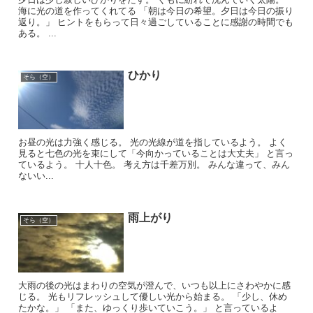
海に光の道を作ってくれてる 「朝は今日の希望。夕日は今日の振り
返り。」 ヒントをもらって日々過ごしていることに感謝の時間でも
ある。 ...
ひかり
そら（空）
お昼の光は力強く感じる。 光の光線が道を指しているよう。 よく
見ると七色の光を束にして「今向かっていることは大丈夫」 と言っ
ているよう。 十人十色。 考え方は千差万別。 みんな違って、みん
ないい...
雨上がり
そら（空）
大雨の後の光はまわりの空気が澄んで、いつも以上にさわやかに感
じる。 光もリフレッシュして優しい光から始まる。 「少し、休め
たかな。」 「また、ゆっくり歩いていこう。」 と言っているよ