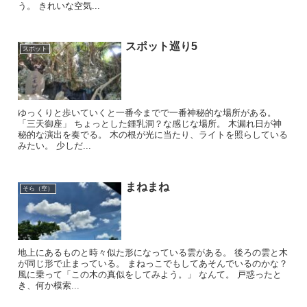
う。 きれいな空気...
スポット巡り5
スポット
ゆっくりと歩いていくと一番今までで一番神秘的な場所がある。
「三天御座」 ちょっとした鍾乳洞？な感じな場所。 木漏れ日が神
秘的な演出を奏でる。 木の根が光に当たり、ライトを照らしている
みたい。 少しだ...
まねまね
そら（空）
地上にあるものと時々似た形になっている雲がある。 後ろの雲と木
が同じ形で止まっている。 まねっこでもしてあそんでいるのかな？
風に乗って「この木の真似をしてみよう。」 なんて。 戸惑ったと
き、何か模索...