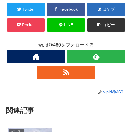
Twitter
Facebook
はてブ
Pocket
LINE
コピー
wpid@460をフォローする
wpid@460
関連記事
うみ（海）