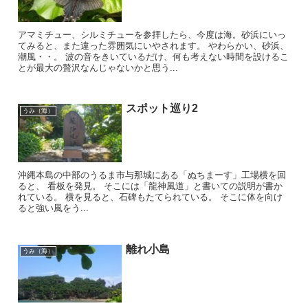
アマミチュー、シルミチューを参拝したら、今度は海。砂浜にいっ
てみると、また違った雰囲気にいやされます。 やわらかい、砂浜、
潮風・・。 波の音をきいているだけ、何も考えない時間を設けるこ
とが最大の贅沢なんじゃないかと思う...
スポット巡り2
うみ（海）
沖縄本島の中部のうるま市与那城にある「ぬちまーす」工場横を回
ると、 看板を発見。 そこには「龍神風道」と書いての説明が書か
れている。 横を見ると、石碑もたてられている。 そこに体を向け
ると強い風をう...
離れ小島
うみ（海）