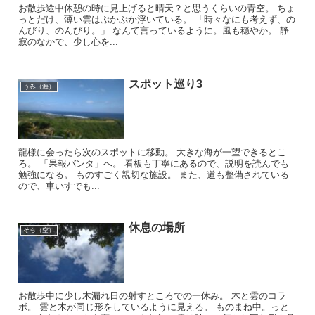
お散歩途中休憩の時に見上げると晴天？と思うくらいの青空。 ちょ
っとだけ、薄い雲はぷかぷか浮いている。 「時々なにも考えず、の
んびり、のんびり。」 なんて言っているように。風も穏やか。 静
寂のなかで、少し心を...
スポット巡り3
うみ（海）
龍様に会ったら次のスポットに移動。 大きな海が一望できるとこ
ろ。 「果報バンタ」へ。 看板も丁寧にあるので、説明を読んでも
勉強になる。 ものすごく親切な施設。 また、道も整備されている
ので、車いすでも...
休息の場所
そら（空）
お散歩中に少し木漏れ日の射すところでの一休み。 木と雲のコラ
ボ。 雲と木が同じ形をしているように見える。 ものまね中。っと