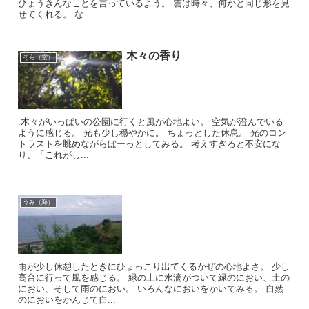
ひょうきんなことを言っているよう。 雲は時々、何かと同じ形を見
せてくれる。 な...
木々の香り
そら（空）
.木々がいっぱいの公園に行くと風が心地よい。 空気が澄んでいる
ように感じる。 光も少し穏やかに。 ちょっとした休息。 光のコン
トラストを眺めながらぼーっとしてみる。 考えすぎると不安にな
り、「これがし...
うみ（海）
雨が少し休憩したときにひょっこり出てくるかぜの心地よさ。 少し
高台に行って風を感じる。 緑の上に水滴がついて緑のにおい、土の
におい、そして雨のにおい。 いろんなにおいをかいでみる。 自然
のにおいをかんじて自...