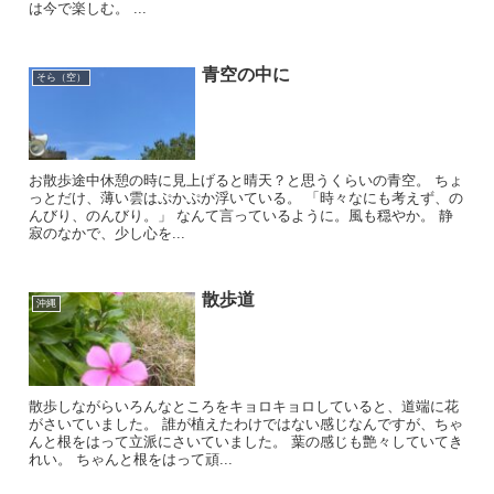
は今で楽しむ。 ...
青空の中に
そら（空）
お散歩途中休憩の時に見上げると晴天？と思うくらいの青空。 ちょ
っとだけ、薄い雲はぷかぷか浮いている。 「時々なにも考えず、の
んびり、のんびり。」 なんて言っているように。風も穏やか。 静
寂のなかで、少し心を...
散歩道
沖縄
散歩しながらいろんなところをキョロキョロしていると、道端に花
がさいていました。 誰が植えたわけではない感じなんですが、ちゃ
んと根をはって立派にさいていました。 葉の感じも艶々していてき
れい。 ちゃんと根をはって頑...