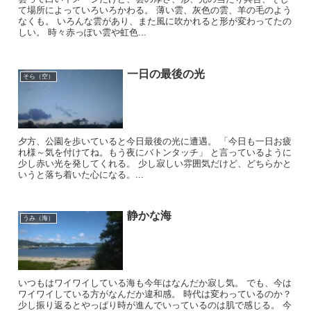
て場所によっていろいろかわる。 薄い雲、灰色の雲、羊の毛のよう
なくも。 いろんな雲があり、また風に吹かれると形が変わってたの
しい。 時々赤っぽい雲や虹色...
一日の最後の光
そら（空）
夕方、公園を歩いていると今日最後の光に遭遇。 「今日も一日お疲
れ様～気を付けてね。もう夜にバトンタッチ」 と言っているように
少し赤い光を発してくれる。 少し寂しい雰囲気だけど、どちらかと
いうと落ち着いた心になる。...
静かな海
うみ（海）
いつもはワイワイしている海も今年はなんだか寂し気。 でも、今は
ワイワイしている方がなんだか違和感。 時代は変わっているのか？
少し振り返るとやっぱり時が進んでいっているのは肌で感じる。 今