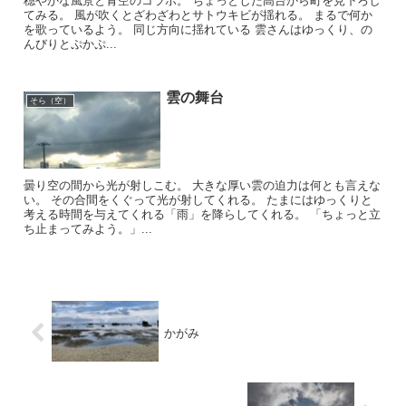
穏やかな風景と青空のコラボ。 ちょっとした高台から町を見下ろし
てみる。 風が吹くとざわざわとサトウキビが揺れる。 まるで何か
を歌っているよう。 同じ方向に揺れている 雲さんはゆっくり、の
んびりとぷかぷ...
雲の舞台
そら（空）
曇り空の間から光が射しこむ。 大きな厚い雲の迫力は何とも言えな
い。 その合間をくぐって光が射してくれる。 たまにはゆっくりと
考える時間を与えてくれる「雨」を降らしてくれる。 「ちょっと立
ち止まってみよう。」...
かがみ