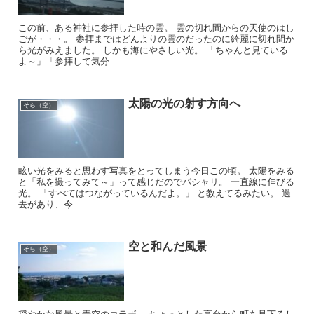
この前、ある神社に参拝した時の雲。 雲の切れ間からの天使のはし
ごが・・・。 参拝まではどんよりの雲のだったのに綺麗に切れ間か
ら光がみえました。 しかも海にやさしい光。 「ちゃんと見ている
よ～」「参拝して気分...
太陽の光の射す方向へ
そら（空）
眩い光をみると思わす写真をとってしまう今日この頃。 太陽をみる
と「私を撮ってみて～」って感じだのでパシャリ。 一直線に伸びる
光。 「すべてはつながっているんだよ。」 と教えてるみたい。 過
去があり、今...
空と和んだ風景
そら（空）