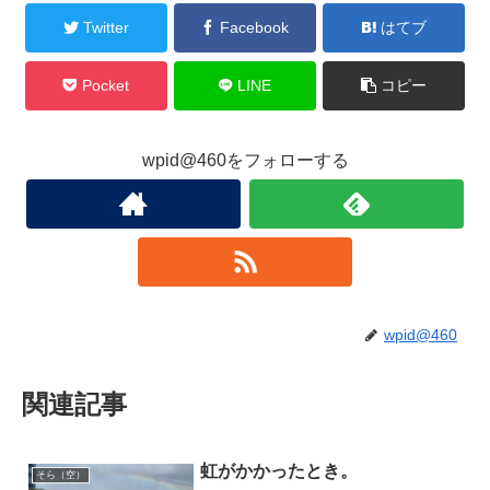
Twitter
Facebook
はてブ
Pocket
LINE
コピー
wpid@460をフォローする
wpid@460
関連記事
虹がかかったとき。
そら（空）