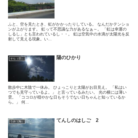
ふと、空を見たとき、虹がかかったりしている。 なんだかテンショ
ンが上がります。 虹って不思議な力があるなぁ～。 「虹は幸運の
しるし」とも言われているし・・。 虹は空気中の水滴が太陽光を反
射して見える現象。い...
陽のひかり
そら（空）
散歩中に木陰で一休み。 ひょっこりと太陽がお目見え。 「私はい
つでも見守っているよ。」 と言っているみたい。 光の横には薄い
雲。 「ココロが穏やかな日もそうでない日ちゃんと知っているか
ら。」 何...
てんしのはしご 2
うみ（海）